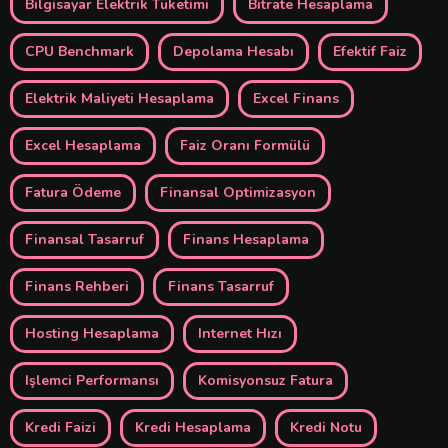
Bilgisayar Elektrik Tüketimi
Bitrate Hesaplama
CPU Benchmark
Depolama Hesabı
Efektif Faiz
Elektrik Maliyeti Hesaplama
Excel Finans
Excel Hesaplama
Faiz Oranı Formülü
Fatura Ödeme
Finansal Optimizasyon
Finansal Tasarruf
Finans Hesaplama
Finans Rehberi
Finans Tasarruf
Hosting Hesaplama
Internet Hızı
Işlemci Performansı
Komisyonsuz Fatura
Kredi Faizi
Kredi Hesaplama
Kredi Notu