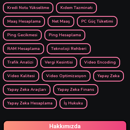
Kredi Notu Yükseltme
Kıdem Tazminatı
Maaş Hesaplama
Net Maaş
PC Güç Tüketimi
Ping Gecikmesi
Ping Hesaplama
RAM Hesaplama
Teknoloji Rehberi
Trafik Analizi
Vergi Kesintisi
Video Encoding
Video Kalitesi
Video Optimizasyon
Yapay Zeka
Yapay Zeka Araçları
Yapay Zeka Finans
Yapay Zeka Hesaplama
İş Hukuku
Hakkımızda