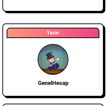
Yazar
GenelHesap