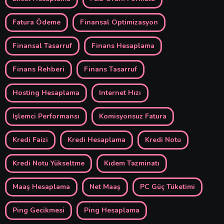
Fatura Ödeme
Finansal Optimizasyon
Finansal Tasarruf
Finans Hesaplama
Finans Rehberi
Finans Tasarruf
Hosting Hesaplama
Internet Hızı
Işlemci Performansı
Komisyonsuz Fatura
Kredi Faizi
Kredi Hesaplama
Kredi Notu
Kredi Notu Yükseltme
Kıdem Tazminatı
Maaş Hesaplama
Net Maaş
PC Güç Tüketimi
Ping Gecikmesi
Ping Hesaplama