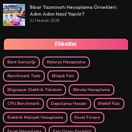
İhbar Tazminatı Hesaplama Örnekleri:
Adım Adım Nasıl Yapılır?
11 Haziran 2026
Etiketler
Bant Genişliği
Batarya Hesaplama
Benchmark Testi
Bileşik Faiz
Bilgisayar Elektrik Tüketimi
Bitrate Hesaplama
CPU Benchmark
Depolama Hesabı
Efektif Faiz
Elektrik Maliyeti Hesaplama
Excel Finans
Excel Hesaplama
Faiz Oranı Formülü