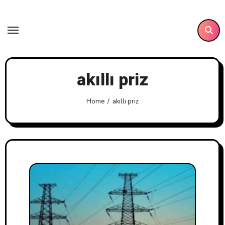
Skip
to
content
akıllı priz
Home
akıllı priz