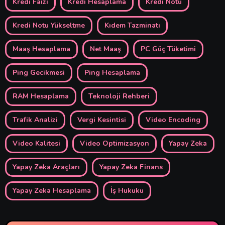
Kredi Faizi
Kredi Hesaplama
Kredi Notu
Kredi Notu Yükseltme
Kıdem Tazminatı
Maaş Hesaplama
Net Maaş
PC Güç Tüketimi
Ping Gecikmesi
Ping Hesaplama
RAM Hesaplama
Teknoloji Rehberi
Trafik Analizi
Vergi Kesintisi
Video Encoding
Video Kalitesi
Video Optimizasyon
Yapay Zeka
Yapay Zeka Araçları
Yapay Zeka Finans
Yapay Zeka Hesaplama
İş Hukuku