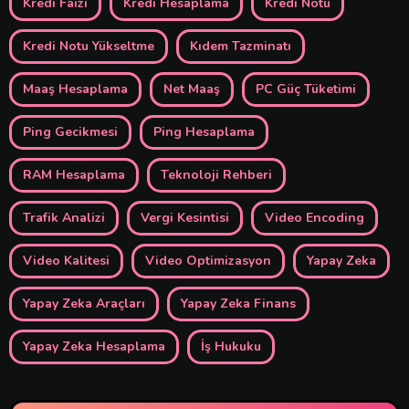
Kredi Faizi
Kredi Hesaplama
Kredi Notu
Kredi Notu Yükseltme
Kıdem Tazminatı
Maaş Hesaplama
Net Maaş
PC Güç Tüketimi
Ping Gecikmesi
Ping Hesaplama
RAM Hesaplama
Teknoloji Rehberi
Trafik Analizi
Vergi Kesintisi
Video Encoding
Video Kalitesi
Video Optimizasyon
Yapay Zeka
Yapay Zeka Araçları
Yapay Zeka Finans
Yapay Zeka Hesaplama
İş Hukuku