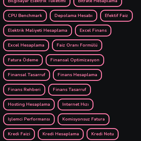
Bilgisayar Elektrik Tüketimi
Bitrate Hesaplama
CPU Benchmark
Depolama Hesabı
Efektif Faiz
Elektrik Maliyeti Hesaplama
Excel Finans
Excel Hesaplama
Faiz Oranı Formülü
Fatura Ödeme
Finansal Optimizasyon
Finansal Tasarruf
Finans Hesaplama
Finans Rehberi
Finans Tasarruf
Hosting Hesaplama
Internet Hızı
Işlemci Performansı
Komisyonsuz Fatura
Kredi Faizi
Kredi Hesaplama
Kredi Notu