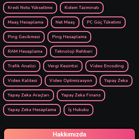
Kredi Notu Yükseltme
Kıdem Tazminatı
Maaş Hesaplama
Net Maaş
PC Güç Tüketimi
Ping Gecikmesi
Ping Hesaplama
RAM Hesaplama
Teknoloji Rehberi
Trafik Analizi
Vergi Kesintisi
Video Encoding
Video Kalitesi
Video Optimizasyon
Yapay Zeka
Yapay Zeka Araçları
Yapay Zeka Finans
Yapay Zeka Hesaplama
İş Hukuku
Hakkımızda