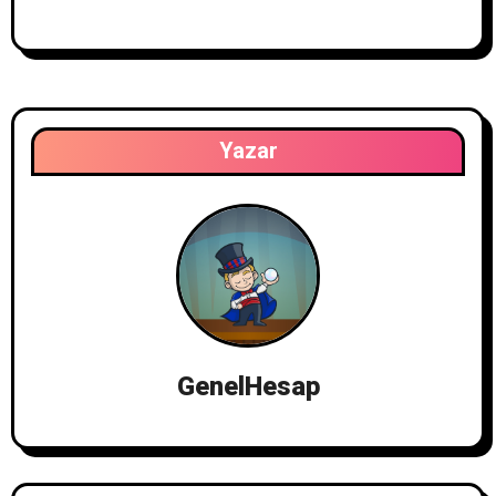
Yazar
GenelHesap