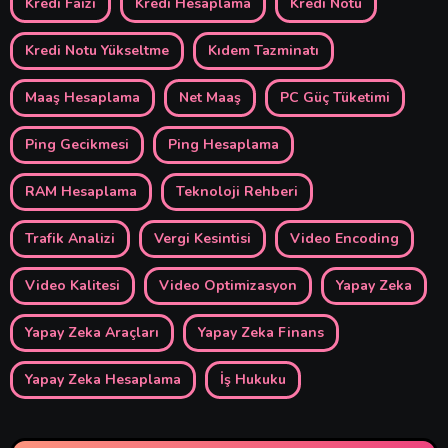
Kredi Faizi
Kredi Hesaplama
Kredi Notu
Kredi Notu Yükseltme
Kıdem Tazminatı
Maaş Hesaplama
Net Maaş
PC Güç Tüketimi
Ping Gecikmesi
Ping Hesaplama
RAM Hesaplama
Teknoloji Rehberi
Trafik Analizi
Vergi Kesintisi
Video Encoding
Video Kalitesi
Video Optimizasyon
Yapay Zeka
Yapay Zeka Araçları
Yapay Zeka Finans
Yapay Zeka Hesaplama
İş Hukuku