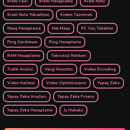
Kredi Faizi
Kredi Hesaplama
Kredi Notu
Kredi Notu Yükseltme
Kıdem Tazminatı
Maaş Hesaplama
Net Maaş
PC Güç Tüketimi
Ping Gecikmesi
Ping Hesaplama
RAM Hesaplama
Teknoloji Rehberi
Trafik Analizi
Vergi Kesintisi
Video Encoding
Video Kalitesi
Video Optimizasyon
Yapay Zeka
Yapay Zeka Araçları
Yapay Zeka Finans
Yapay Zeka Hesaplama
İş Hukuku