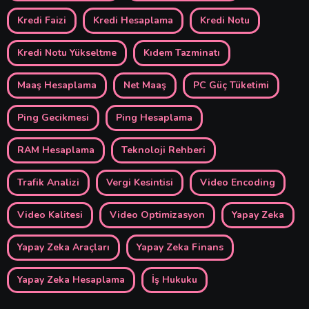
Kredi Faizi
Kredi Hesaplama
Kredi Notu
Kredi Notu Yükseltme
Kıdem Tazminatı
Maaş Hesaplama
Net Maaş
PC Güç Tüketimi
Ping Gecikmesi
Ping Hesaplama
RAM Hesaplama
Teknoloji Rehberi
Trafik Analizi
Vergi Kesintisi
Video Encoding
Video Kalitesi
Video Optimizasyon
Yapay Zeka
Yapay Zeka Araçları
Yapay Zeka Finans
Yapay Zeka Hesaplama
İş Hukuku