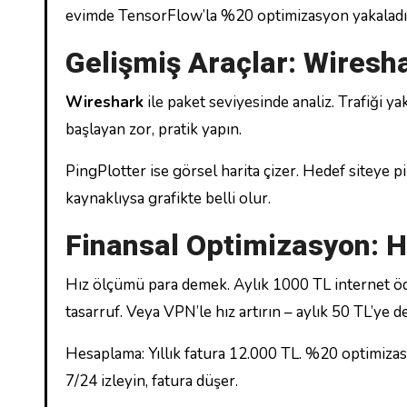
evimde TensorFlow’la %20 optimizasyon yakalad
Gelişmiş Araçlar: Wiresh
Wireshark
ile paket seviyesinde analiz. Trafiği y
başlayan zor, pratik yapın.
PingPlotter ise görsel harita çizer. Hedef siteye p
kaynaklıysa grafikte belli olur.
Finansal Optimizasyon: Hı
Hız ölçümü para demek. Aylık 1000 TL internet 
tasarruf. Veya VPN’le hız artırın – aylık 50 TL’ye d
Hesaplama: Yıllık fatura 12.000 TL. %20 optimiza
7/24 izleyin, fatura düşer.