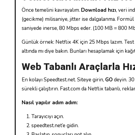
Önce temelini kavrayalım.
Download hızı
, veri i
(gecikme) milisaniye, jitter ise dalgalanma. Formül
saniyede inerse, 80 Mbps eder. (100 MB = 800 Mb
Günlük örnek: Netflix 4K için 25 Mbps lazım. Test e
altında mı diye bakın. Bunları hesaplamak için kağıt
Web Tabanlı Araçlarla Hı
En kolayı Speedtest.net. Siteye girin,
GO
deyin. 30
sürekli çalıştırın. Fast.com da Netflix tabanlı, rekla
Nasıl yapılır adım adım:
Tarayıcıyı açın.
speedtest.net’e gidin.
Başlatın, sonuçları not alın.