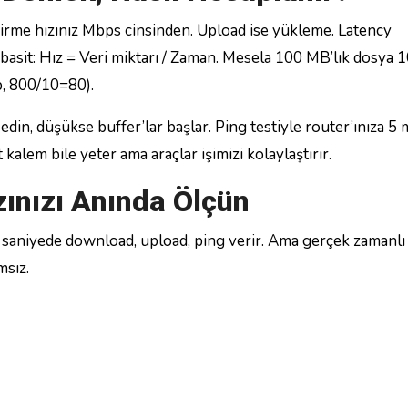
ndirme hızınız Mbps cinsinden. Upload ise yükleme. Latency
 basit: Hız = Veri miktarı / Zaman. Mesela 100 MB’lık dosya 
, 800/10=80).
din, düşükse buffer’lar başlar. Ping testiyle router’ınıza 5 
 kalem bile yeter ama araçlar işimizi kolaylaştırır.
zınızı Anında Ölçün
 saniyede download, upload, ping verir. Ama gerçek zamanlı 
msız.