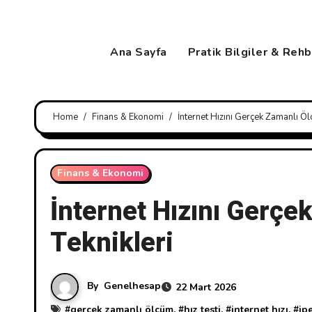
Skip
to
content
Ana Sayfa
Pratik Bilgiler & Reh
Home
Finans & Ekonomi
İnternet Hızını Gerçek Zamanlı Öl
Finans & Ekonomi
İnternet Hızını Gerçe
Teknikleri
By
Genelhesap
22 Mart 2026
#
gerçek zamanlı ölçüm
, #
hız testi
, #
internet hızı
, #
ip