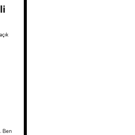
li
açık
n. Ben