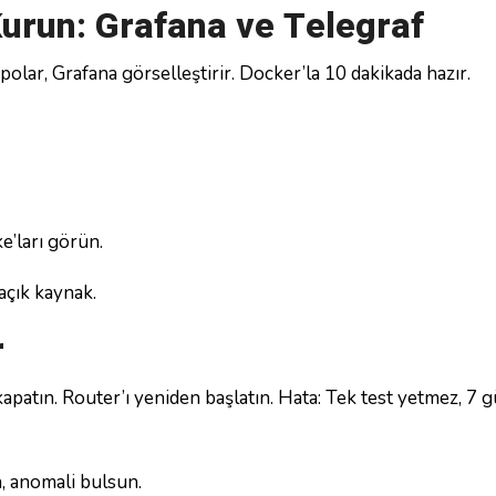
urun: Grafana ve Telegraf
olar, Grafana görselleştirir. Docker’la 10 dakikada hazır.
e’ları görün.
açık kaynak.
r
kapatın. Router’ı yeniden başlatın. Hata: Tek test yetmez, 7 
n, anomali bulsun.