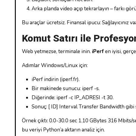
Arka planda video açıp tekrarlayın – farkı gör
Bu araçlar ücretsiz. Finansal ipucu: Sağlayıcınız vaa
Komut Satırı ile Profesyo
Web yetmezse, terminale inin.
iPerf
en iyisi, gerç
Adımlar Windows/Linux için:
iPerf indirin (iperf.fr).
Bir makinede sunucu: iperf -s.
Diğerinde: iperf -c IP_ADRESI -t 30.
Sonuç: [ ID] Interval Transfer Bandwidth gibi sa
Örnek çıktı: 0.0-30.0 sec 1.10 GBytes 316 Mbits/sec
bu veriyi Python’a aktarın analiz için.