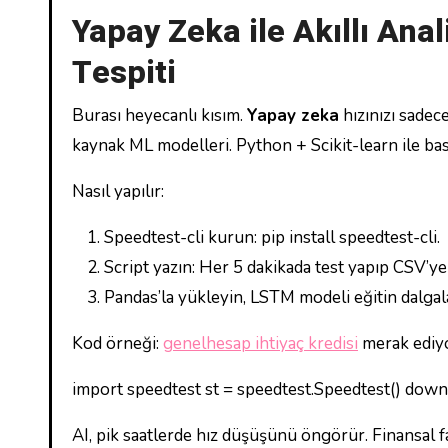
Yapay Zeka ile Akıllı Ana
Tespiti
Burası heyecanlı kısım.
Yapay zeka
hızınızı sadec
kaynak ML modelleri. Python + Scikit-learn ile ba
Nasıl yapılır:
Speedtest-cli kurun: pip install speedtest-cli.
Script yazın: Her 5 dakikada test yapıp CSV’ye
Pandas’la yükleyin, LSTM modeli eğitin dalgal
Kod örneği:
genelhesap ihtiyaç kredisi
merak ediyo
import speedtest st = speedtest.Speedtest() do
AI, pik saatlerde hız düşüşünü öngörür. Finansal f