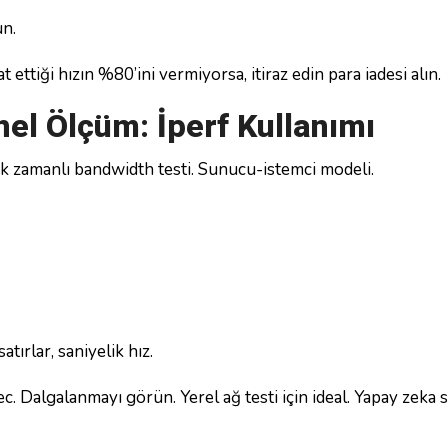
ün.
t ettiği hızın %80’ini vermiyorsa, itiraz edin para iadesi alın.
nel Ölçüm: İperf Kullanımı
ek zamanlı bandwidth testi. Sunucu-istemci modeli.
tırlar, saniyelik hız.
. Dalgalanmayı görün. Yerel ağ testi için ideal. Yapay zeka s