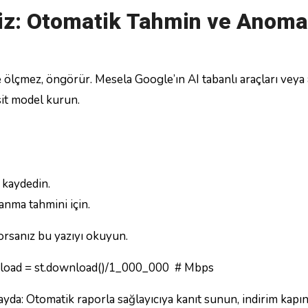
liz: Otomatik Tahmin ve Anoma
e ölçmez, öngörür. Mesela Google’ın AI tabanlı araçları veya 
sit model kurun.
 kaydedin.
anma tahmini için.
rsanız bu yazıyı okuyun.
wnload = st.download()/1_000_000 # Mbps
ayda: Otomatik raporla sağlayıcıya kanıt sunun, indirim kapı