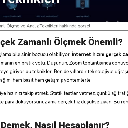
nlı Ölçme ve Analiz Teknikleri hakkinda gorsel
erçek Zamanlı Ölçmek Önemli?
aşlama bile sinir bozucu olabiliyor.
İnternet hızını gerçek z
nlamanın en pratik yolu. Düşünün, Zoom toplantısında donuy
eye giriyor bu teknikler. Ben de yıllardır teknolojiyle uğra
acağım, hem basit hem gelişmiş yöntemlerle.
 hızınızı takip etmek. Statik testler yetmez, çünkü ağ trafi
ete para döküyorsunuz ama gerçek hız düşükse ziyan. Bu re
 Demek, Nasıl Hesaplanır?