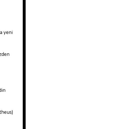
ma yeni
izden
din
theus)