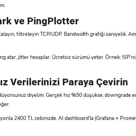
ım.
ark ve PingPlotter
akalayın, filtreleyin TCP/UDP. Bandwidth grafiği saniyelik. A
ing atar, jitter hesaplar. Ücretsiz sürümü yeter. Örnek: ISP’n
z Verilerinizi Paraya Çevirin
ödüyorsunuz diyelim. Gerçek hız %50 düşükse, downgrade e
eğer.
syonla 2400 TL cebinizde. AI dashboard’la (Grafana + Prome