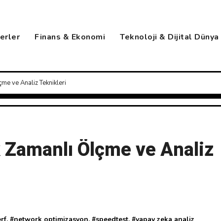
berler
Finans & Ekonomi
Teknoloji & Dijital Dünya
çme ve Analiz Teknikleri
k Zamanlı Ölçme ve Analiz
erf
, #
network optimizasyon
, #
speedtest
, #
yapay zeka analiz